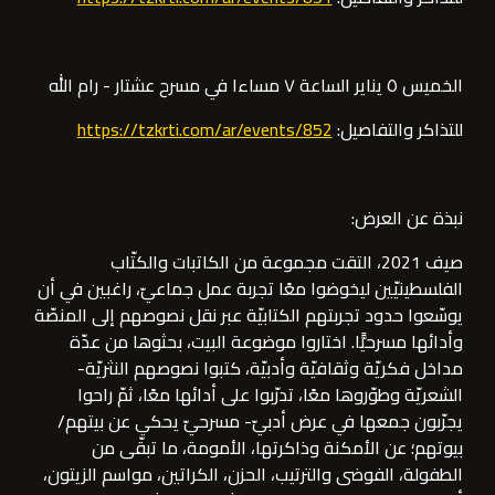
الخميس ٥ يناير الساعة ٧ مساءا في مسرح عشتار - رام الله
للتذاكر والتفاصيل: 
https://tzkrti.com/ar/events/852
نبذ
ة عن العرض: 
صيف 2021، التقت مجموعة من الكاتبات والكتّاب 
الفلسطينيّين ليخوضوا معًا تجربة عمل جماعيّ، راغبين في أن 
يوسّعوا حدود تجربتهم الكتابيّة عبر نقل نصوصهم إلى المنصّة 
وأدائها مسرحيًّا. اختاروا موضوعة البيت، بحثوها من عدّة 
مداخل فكريّة وثقافيّة وأدبيّة، كتبوا نصوصهم النثريّة- 
الشعريّة وطوّروها معًا، تدرّبوا على أدائها معًا، ثمّ راحوا 
يجرّبون جمعها في عرض أدبيّ- مسرحيّ يحكي عن بيتهم/ 
بيوتهم؛ عن الأمكنة وذاكرتها، الأمومة، ما تبقّى من 
الطفولة، الفوضى والترتيب، الحزن، الكراتين، مواسم الزيتون، 