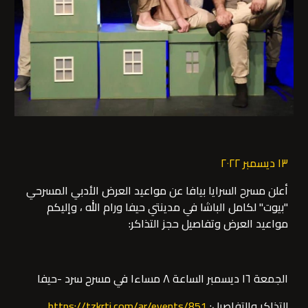
١٣ ديسمبر ٢٠٢٢
أعلن مسرح السرايا بيافا عن مواعيد العرض الأدبي المسرحي 
"بيوت" لكامل الباشا في مدينتي حيفا ورام الله ، وإليكم 
مواعيد العرض وتفاصيل حجز التذاكر:
الجمعة ١٦ ديسمبر الساعة ٨ مساءا في مسرح سرد -حيفا
للتذاكر والتفاصيل: 
https://tzkrti.com/ar/events/851