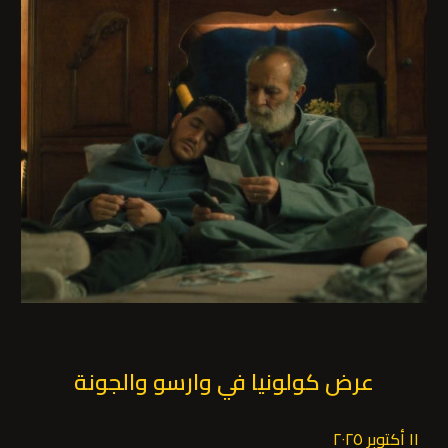
عرض كولونيا في وارسو والجونة
١١ أكتوبر ٢٠٢٥