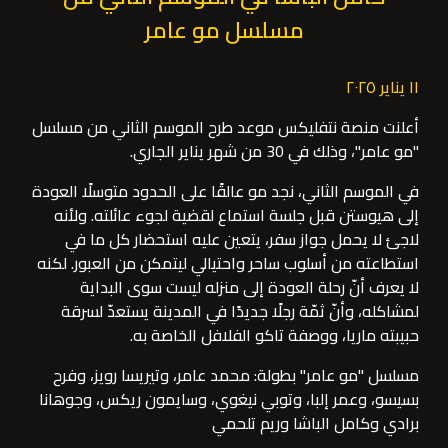
مسلسل مو عامر
١١ يناير ٢٠٢٥
أعلنت منصة نتفليكس موعد طرح الموسم الثاني من مسلسل
"مو عامر"، وذلك في 30 من شهر يناير الجاري.
في الموسم الثاني، نجد مو عالقًا على الحدود متوسلًا العودة
إلى هيوستن قبل جلسة استماع لقضية لجوء عائلته. ولأنه
لاجئ لا يحمل جواز سفر، يتعين عليه استحضار كل ما في
استطاعته من أسلوب ساحر واحتيالي ليتمكن من العبور. لكنه
لا يعرف أنّ رحلة العودة إلى منزله ليست سوى البداية
لمشاكله، وأنّ ثمّة رجلًا جديدًا في المدينة يستعدّ لسرقة
حبيبته ماريا، ووصفة تاكو الفلافل الخاصة به.
مسلسل "مو عامر" بطولة: محمد عامر، وتيريسا رويز، وفرح
بسيسو، وعمر إلبا، وتوبي نيغوي، وسايمون ريكس، وجوهانا
برادي وكامل الباشا وريم تلحمي