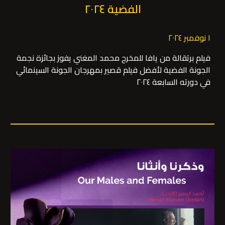
الفضية ٢٠٢٤
١ نوفمبر ٢٠٢٤
فيلم برتقالة من يافا للمخرج محمد المغني يفوز بجائزة نجمة
الجونة الفضية لأفضل فيلم قصير بمهرجان الجونة السينمائي
في دورته السابعة ٢٠٢٤