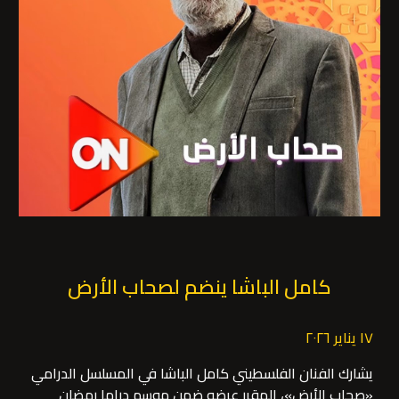
كامل الباشا ينضم لصحاب الأرض
١٧ يناير ٢٠٢٦
يشارك الفنان الفلسطيني كامل الباشا في المسلسل الدرامي
«صحاب الأرض»، المقرر عرضه ضمن موسم دراما رمضان