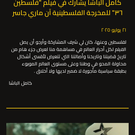
كامل الباشا يشارك في فيلم "فلسطين
٣٦" للمخرجة الفلسطينية آن ماري جاسر
٢١ يوليو ٢٠٢٥
لفلسطين وعنها، كان لي شرف المشاركة وأرجو أن يصل
الفيلم لكل أحرار العالم في مساهمة منا لعرض جزء هام من
تاريخ قضيتنا وتاريخنا وأصالتنا التي تتعرض لأقسى أشكال
محاولة المحو في وطننا وعلى مستوى العالم الموبوء
بطبقة سياسية مأجورة لا ضمير لديها ولا أخلاق .
كامل الباشا