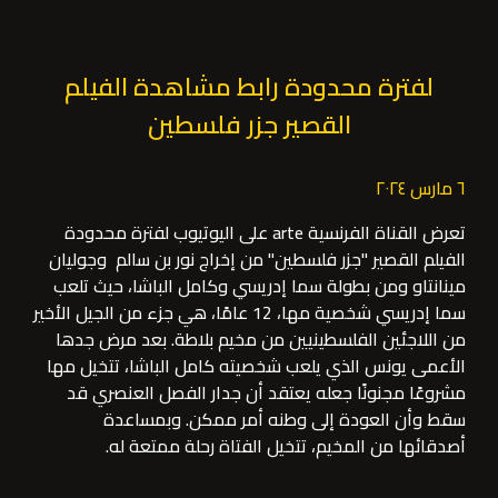
لفترة محدودة رابط مشاهدة الفيلم
القصير جزر فلسطين
٦ مارس ٢٠٢٤
تعرض القناة الفرنسية arte على اليوتيوب لفترة محدودة
الفيلم القصير "جزر فلسطين" من إخراج نور بن سالم وجوليان
مينانتاو ومن بطولة سما إدريسي وكامل الباشا، حيث تلعب
سما إدريسي شخصية مها، 12 عامًا، هي جزء من الجيل الأخير
من اللاجئين الفلسطينيين من مخيم بلاطة. بعد مرض جدها
الأعمى يونس الذي يلعب شخصيته كامل الباشا، تتخيل مها
مشروعًا مجنونًا جعله يعتقد أن جدار الفصل العنصري قد
سقط وأن العودة إلى وطنه أمر ممكن. وبمساعدة
أصدقائها من المخيم، تتخيل الفتاة رحلة ممتعة له.