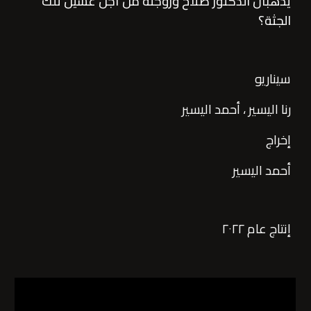
يذهبان الدكتور صلاح وزوجته من أجل غسيل تلك 
الجثة؟
سيناريو 
رنا اليسير
 ، 
أحمد اليسير
إخراج
أحمد اليسير
إنتاج عام ٢٠٢٢